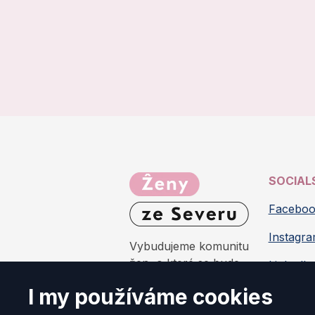
SOCIAL
Facebo
Instagr
Vybudujeme komunitu
žen, o které se bude
LinkedIn
vědět i za Ještědem.
I my používáme cookies
O nás
#ŽenyzeSeveru