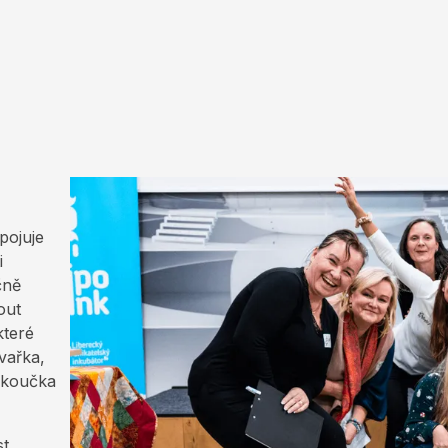
pojuje
i
čně
out
které
vařka,
 koučka
st