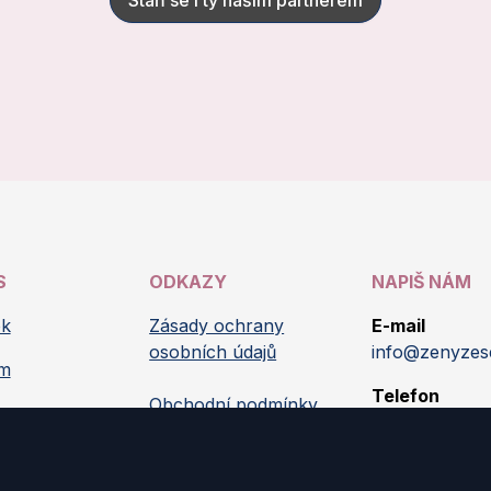
Staň se i ty naším partnerem
S
ODKAZY
NAPIŠ NÁM
ok
Zásady ochrany
E-mail
osobních údajů
info@zenyzes
am
Telefon
Obchodní podmínky
605 523 805
Cookies