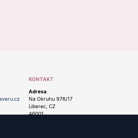
KONTAKT
Adresa
everu.cz
Na Okruhu 978/17
Liberec, CZ
46001
IČO
09816496