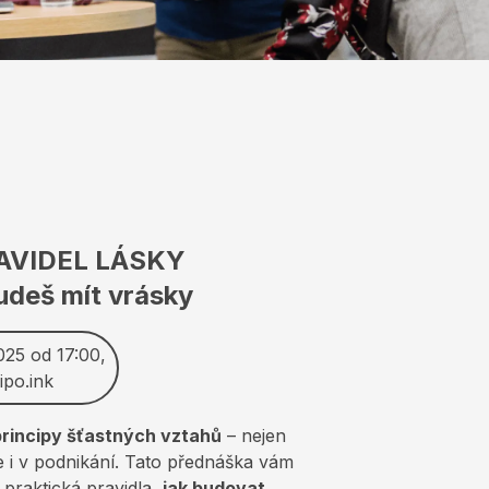
RAVIDEL LÁSKY
udeš mít vrásky
2025 od 17:00,
ipo.ink
principy šťastných vztahů
– nejen
e i v podnikání. Tato přednáška vám
 praktická pravidla,
jak budovat