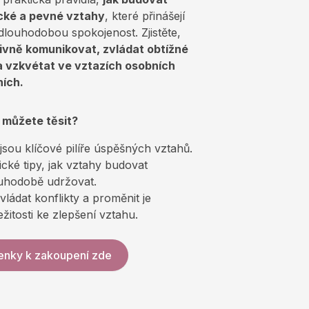
cké a pevné vztahy
, které přinášejí
dlouhodobou spokojenost. Zjistěte,
ivně komunikovat, zvládat obtížné
a vzkvétat ve vztazích osobních
ních.
 můžete těsit?
jsou klíčové pilíře úspěšných vztahů.
ické tipy, jak vztahy budovat
uhodobě udržovat.
vládat konflikty a proměnit je
ležitosti ke zlepšení vztahu.
enky k zakoupení zde