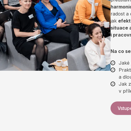
harmoni
radost a 
jak
efekt
situace 
i pracov
Na co se
Jaké 
Prakt
a dlo
Jak z
v pří
Vstup