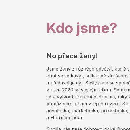
Kdo jsme?
No přece ženy!
Jsme ženy z různých odvětví, které s
chuť se setkávat, sdílet své zkušenost
a předávat je dál. Sešly jsme se spole
v roce 2020 se stejným cílem. Semkn
se a vytvořit unikátní platformu, díky 
pomůžeme ženám v jejich rozvoji. Sta
advokátka, markeťačka, projekťačka,
a HR náborářka
Spojila nás naše dobrovolnická činno