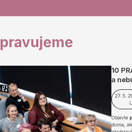
ipravujeme
10 P
a neb
27. 5. 
L
Objevte
doma, al
představí